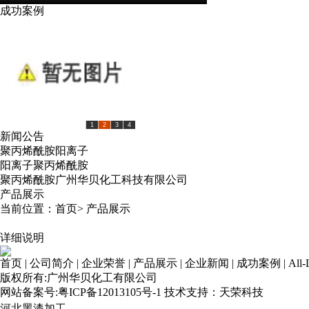
成功案例
1
2
3
4
新闻公告
聚丙烯酰胺阳离子
阳离子聚丙烯酰胺
聚丙烯酰胺广州华贝化工科技有限公司
产品展示
当前位置：
首页
>
产品展示
详细说明
河北弯头
首页
|
公司简介
|
企业荣誉
|
产品展示
|
企业新闻
|
成功案例
|
All-
河北无缝钢管
版权所有:广州华贝化工有限公司
河北合金钢管
网站备案号:
粤ICP备12013105号-1
技术支持：
天荣科技
河北无缝弯头
河北黑漆加工